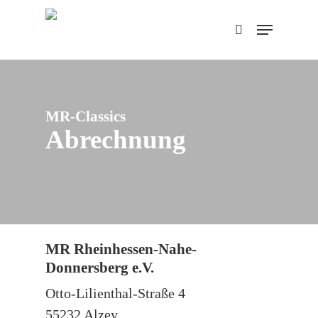
Skip
Menu
to
search
main
content
MR-Classics
Abrechnung
MR Rheinhessen-Nahe-
Donnersberg e.V.
Otto-Lilienthal-Straße 4
55232 Alzey